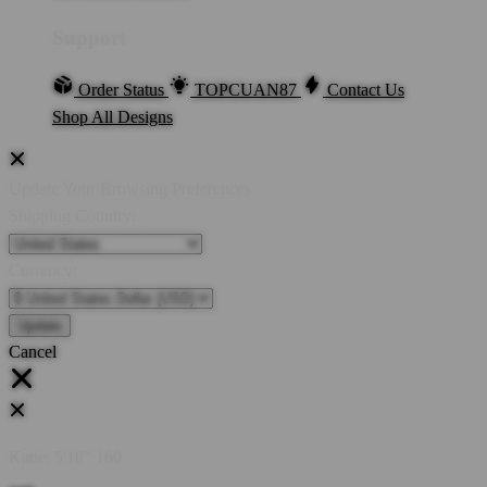
Support
Order Status
TOPCUAN87
Contact Us
Shop All Designs
Update Your Browsing Preferences
Shipping Country:
Currency:
Cancel
Katie:
5'10"
160