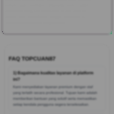
penuh saat bermain. Didukung oleh customer service
profesional yang siap membantu 24 jam, kami menjamin setiap
proses dari pendaftaran hingga penarikan dana dilakukan
secara transparan dan sangat efisien.
FAQ TOPCUAN87
1) Bagaimana kualitas layanan di platform
ini?
Kami menyediakan layanan premium dengan staf
yang terlatih secara profesional. Tujuan kami adalah
memberikan bantuan yang solutif serta memastikan
setiap kendala pengguna segera terselesaikan.