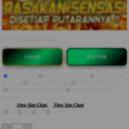
BY:
TOPCUAN87 X SEO "_"
LOGIN
DAFTAR
Style
TOPCUAN87
TOPCUAN87 LOGIN
TOPCUAN87
DAFTAR
TOPCUAN87 LINK
TOPCUAN87 ABOUT
TOPCUAN87 INFORMASI
TOPCUAN87 GAME
ONLINE
Size
View Size Chart
View Size Chart
2D
3D
4D
5D
Quantity
-
+