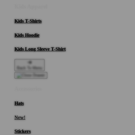
Kids Apparel
Kids T-Shirts
Kids Hoodie
Kids Long Sleeve T-Shirt
Back To Menu
Accessories
Hats
New!
Stickers