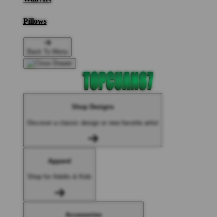
Pillows
Back To Menu
Shop Designs
Discover a classic design or new favorite artist
Apparel
Shop for Adults & Kids
Accessories